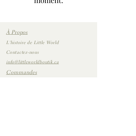
moment.
À Propos
L'histoire de Little World
Contactez-nous
info@littleworldboutik.ca
Commandes
Livraison
Inscrivez-vous
Mon Compte
Retours et échanges
©Little World : literie, accessoires pour bébé et décoration de chambre