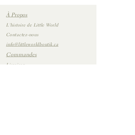
À Propos
L'histoire de Little World
Contactez-nous
info@littleworldboutik.ca
Commandes
Livraison
Inscrivez-vous
Mon Compte
Retours et échanges
©Little World : literie, accessoires pour bébé et décoration de chambre
d'enfants
CAD (C$)